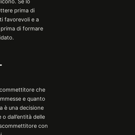
icono. Se lo
ttere prima di
i favorevoli e a
o prima di formare
idato.
L
o scommettitore che
scommesse e quanto
ta è una decisione
o dall’entità delle
o scommettitore con
i