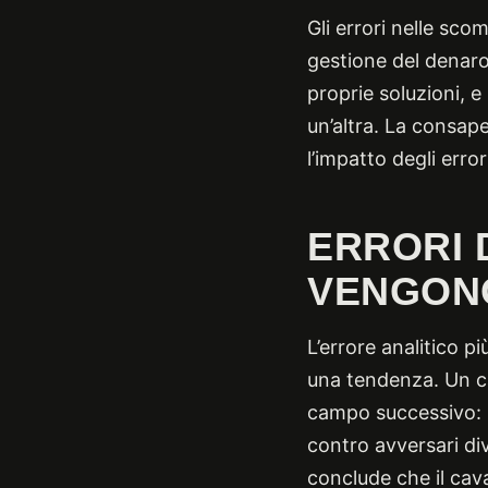
Gli errori nelle sco
gestione del denaro 
proprie soluzioni, 
un’altra. La consape
l’impatto degli error
ERRORI D
VENGONO
L’errore analitico p
una tendenza. Un ca
campo successivo: p
contro avversari div
conclude che il cava