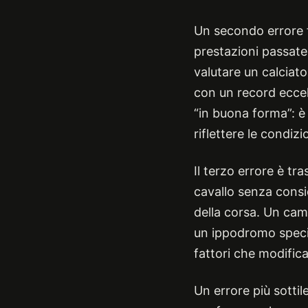
Un secondo errore fr
prestazioni passate 
valutare un calciato
con un record ecce
“in buona forma”: è 
riflettere le condiz
Il terzo errore è tr
cavallo senza consi
della corsa. Un camb
un ippodromo specif
fattori che modifica
Un errore più sottil