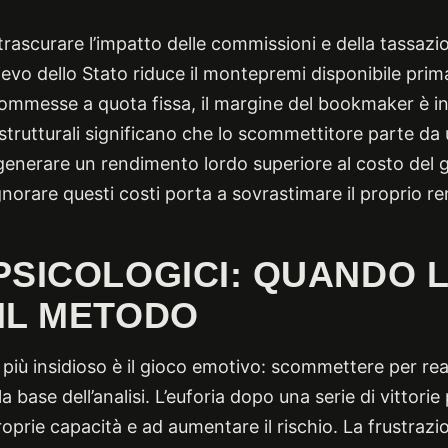
trascurare l’impatto delle commissioni e della tassazi
elievo dello Stato riduce il montepremi disponibile prim
 scommesse a quota fissa, il margine del bookmaker è i
 strutturali significano che lo scommettitore parte da
enerare un rendimento lordo superiore al costo del 
gnorare questi costi porta a sovrastimare il proprio r
PSICOLOGICI: QUANDO 
IL METODO
o più insidioso è il gioco emotivo: scommettere per re
a base dell’analisi. L’euforia dopo una serie di vittorie
roprie capacità e ad aumentare il rischio. La frustraz