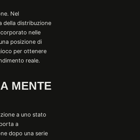
one. Nel
a della distribuzione
ncorporato nelle
 una posizione di
gioco per ottenere
endimento reale.
LA MENTE
azione a uno stato
 porta a
ione dopo una serie