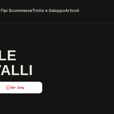
e
Tipi Scommesse
Trotto e Galoppo
Articoli
LE
ALLI
18+ Only
18+