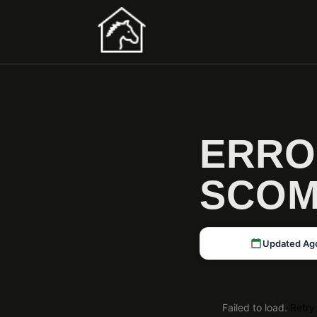
ERRO
SCOM
Updated Ag
Failed to load.
Retry