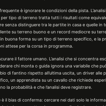
equente è ignorare le condizioni della pista. L’analisi 
per tipo di terreno tratta tutti i risultati come equival
re senza distinguere tra le partite in casa e quelle in 
llente su terreno buono e un record mediocre su ter
in buona forma su un tipo di terreno specifico, e la p
ioni attese per la corsa in programma.
ascurare il fattore umano. L’analisi che si concentra e
derare chi monta o guida ignora una variabile che può
io di fantino rispetto all’ultima uscita, un driver alle
ico, un apprendista su un cavallo che richiede esperi
no la probabilità e che l’analisi deve registrare.
e è il bias di conferma: cercare nei dati solo le inform