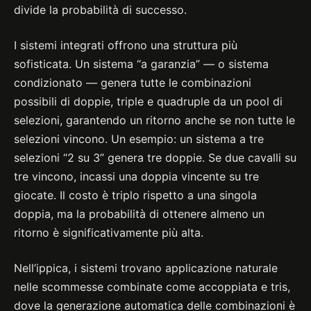
divide la probabilità di successo.
I sistemi integrati offrono una struttura più
sofisticata. Un sistema “a garanzia” — o sistema
condizionato — genera tutte le combinazioni
possibili di doppie, triple e quadruple da un pool di
selezioni, garantendo un ritorno anche se non tutte le
selezioni vincono. Un esempio: un sistema a tre
selezioni “2 su 3” genera tre doppie. Se due cavalli su
tre vincono, incassi una doppia vincente su tre
giocate. Il costo è triplo rispetto a una singola
doppia, ma la probabilità di ottenere almeno un
ritorno è significativamente più alta.
Nell’ippica, i sistemi trovano applicazione naturale
nelle scommesse combinate come accoppiata e tris,
dove la generazione automatica delle combinazioni è