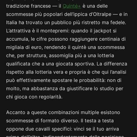
tradizione francese — il
Quinté+
è una delle
scommesse più popolari dell’ippica d’Oltralpe — e in
Italia ha trovato un pubblico più ristretto ma fedele.
L’attrattiva è il montepremi: quando il jackpot si
accumula, le cifre possono raggiungere centinaia di
migliaia di euro, rendendo il quintè una scommessa
che, per struttura, assomiglia più a una lotteria
qualificata che a una giocata sportiva. La differenza
rispetto alla lotteria vera e propria è che qui l’analisi
può effettivamente spostare le probabilità: non di
molto, ma abbastanza da giustificare lo studio per
chi gioca con regolarità.
Accanto a queste combinazioni multiple esistono
scommesse di formato diverso. Il testa a testa
oppone due cavalli specifici: vinci se il tuo arriva