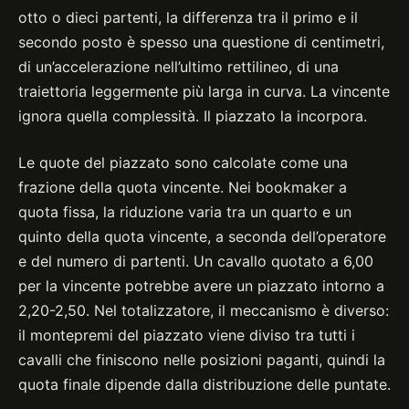
otto o dieci partenti, la differenza tra il primo e il
secondo posto è spesso una questione di centimetri,
di un’accelerazione nell’ultimo rettilineo, di una
traiettoria leggermente più larga in curva. La vincente
ignora quella complessità. Il piazzato la incorpora.
Le quote del piazzato sono calcolate come una
frazione della quota vincente. Nei bookmaker a
quota fissa, la riduzione varia tra un quarto e un
quinto della quota vincente, a seconda dell’operatore
e del numero di partenti. Un cavallo quotato a 6,00
per la vincente potrebbe avere un piazzato intorno a
2,20-2,50. Nel totalizzatore, il meccanismo è diverso:
il montepremi del piazzato viene diviso tra tutti i
cavalli che finiscono nelle posizioni paganti, quindi la
quota finale dipende dalla distribuzione delle puntate.