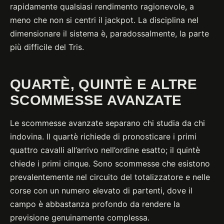
rapidamente qualsiasi rendimento ragionevole, a
meno che non si centri il jackpot. La disciplina nel
dimensionare il sistema è, paradossalmente, la parte
più difficile del Tris.
QUARTÈ, QUINTÈ E ALTRE
SCOMMESSE AVANZATE
Le scommesse avanzate separano chi studia da chi
indovina. Il quartè richiede di pronosticare i primi
quattro cavalli all’arrivo nell’ordine esatto; il quintè
chiede i primi cinque. Sono scommesse che esistono
prevalentemente nel circuito del totalizzatore e nelle
corse con un numero elevato di partenti, dove il
campo è abbastanza profondo da rendere la
previsione genuinamente complessa.