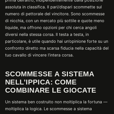
prima dell’altro, indipendentemente dalla posizione
assoluta in classifica. Il pari/dispari scommette sul
numero di pettorale del vincitore. Sono scommesse
di nicchia, con un mercato più sottile e quote meno
liquide, ma offrono opzioni per chi cerca angoli
diversi nella stessa corsa. Il testa a testa, in
particolare, è utile quando hai un’opinione forte su un
confronto diretto ma scarsa fiducia nella capacità del
tuo cavallo di vincere l’intera corsa.
SCOMMESSE A SISTEMA
NELL’IPPICA: COME
COMBINARE LE GIOCATE
Un sistema ben costruito non moltiplica la fortuna —
moltiplica la logica. Le scommesse a sistema