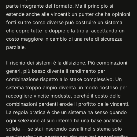
parte integrante del formato. Ma il principio si
estende anche alle vincenti: un punter che ha opinioni
forti su tre corse diverse può costruire un sistema
che copre tutte le doppie e la tripla, accettando un
costo maggiore in cambio di una rete di sicurezza
parziale.
Il rischio dei sistemi è la diluizione. Più combinazioni
generi, più basso diventa il rendimento per
combinazione rispetto allo stake complessivo. Un
sistema troppo ampio diventa un modo costoso per
raccogliere vincite modeste, perché il costo delle
combinazioni perdenti erode il profitto delle vincenti.
La regola pratica è che un sistema ha senso quando
ogni selezione al suo interno ha una base analitica
solida — se stai inserendo cavalli nel sistema solo