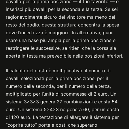
cavallo per la prima posizione — il tuo favorito — e
inserisci più cavalli per la seconda e la terza. Se sei
ragionevolmente sicuro del vincitore ma meno del
resto del podio, questa struttura concentra la spesa
dove l’incertezza è maggiore. In alternativa, puoi
usare una base più ampia per la prima posizione e
restringere le successive, se ritieni che la corsa sia
aperta in testa ma prevedibile nelle posizioni inferiori.
Il calcolo del costo è moltiplicativo: il numero di
cavalli selezionati per la prima posizione, per il
numero della seconda, per il numero della terza,
moltiplicato per l’unità di scommessa di 2 euro. Un
sistema 3x3x3 genera 27 combinazioni e costa 54
euro. Un sistema 5x4x3 ne genera 60, per un costo
di 120 euro. La tentazione di allargare il sistema per
“coprire tutto” porta a costi che superano