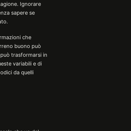
stagione. Ignorare
senza sapere se
ato.
ormazioni che
terreno buono può
 può trasformarsi in
te variabili e di
dici da quelli