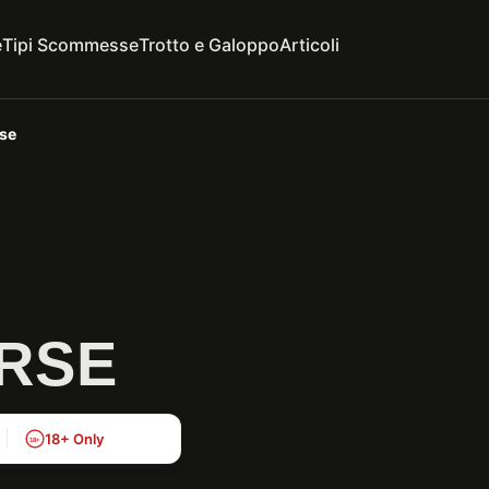
e
Tipi Scommesse
Trotto e Galoppo
Articoli
rse
ORSE
18+ Only
18+