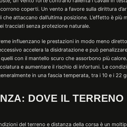
oste, un vento forte contrario rallenta i cavalli in tes
 corrono coperti. Un vento a favore sulla dirittura d’
li che attaccano dall’ultima posizione. L’effetto è più 
ei tracciati senza protezione naturale.
reme influenzano le prestazioni in modo meno diret
 eccessivo accelera la disidratazione e può penalizzare 
quelli con il mantello scuro che assorbono più calore. 
scolatura e aumentare il rischio di infortuni. Le condizi
eneralmente in una fascia temperata, tra i 10 e i 22 gr
ANZA: DOVE IL TERRENO 
ndizioni del terreno e distanza della corsa è un moltipl