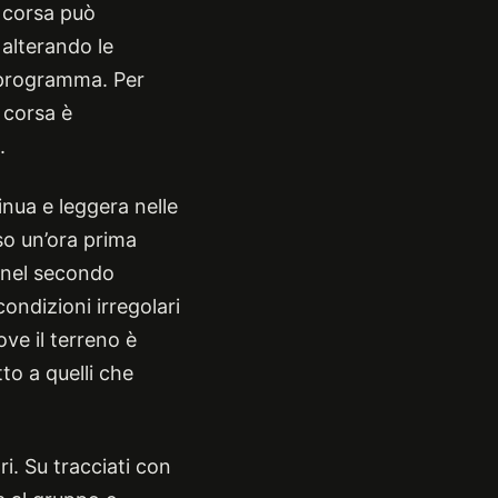
a corsa può
alterando le
l programma. Per
 corsa è
.
inua e leggera nelle
so un’ora prima
 nel secondo
ondizioni irregolari
ove il terreno è
o a quelli che
i. Su tracciati con