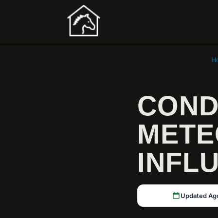
H
CONDI
METE
INFL
Updated Ag