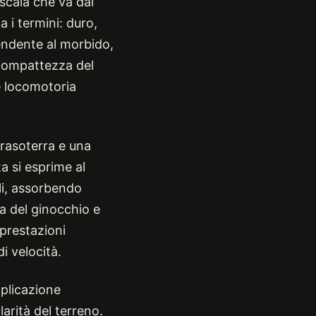
 scala che va dal
a i termini: duro,
endente al morbido,
 compattezza del
ne locomotoria
 rasoterra e una
a si esprime al
li, assorbendo
ta del ginocchio e
 prestazioni
i velocità.
mplicazione
larità del terreno.