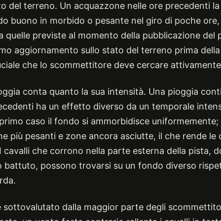
to del terreno. Un acquazzone nelle ore precedenti l
o buono in morbido o pesante nel giro di poche ore, 
 a quelle previste al momento della pubblicazione de
timo aggiornamento sullo stato del terreno prima della
ciale che lo scommettitore deve cercare attivamente
oggia conta quanto la sua intensità. Una pioggia cont
ecedenti ha un effetto diverso da un temporale inten
l primo caso il fondo si ammorbidisce uniformemente;
 più pesanti e zone ancora asciutte, il che rende le c
I cavalli che corrono nella parte esterna della pista, d
attuto, possono trovarsi su un fondo diverso rispett
rda.
e sottovalutato dalla maggior parte degli scommettitor