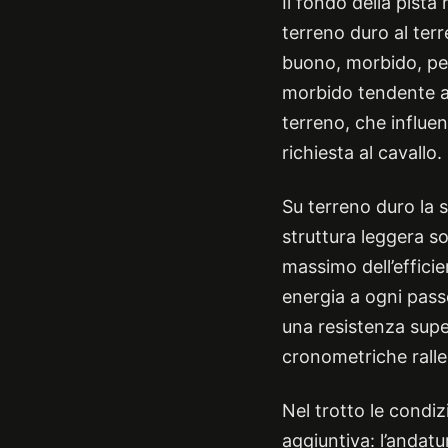
Il fondo della pista
terreno duro al terre
buono, morbido, pes
morbido tendente al
terreno, che influen
richiesta al cavallo.
Su terreno duro la s
struttura leggera s
massimo dell’effici
energia a ogni passo
una resistenza supe
cronometriche ralle
Nel trotto le condi
aggiuntiva: l’andatur