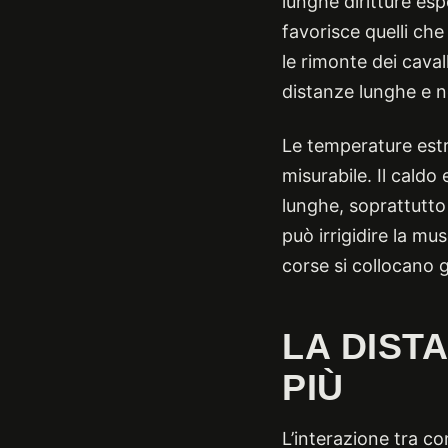
lunghe diritture esp
favorisce quelli che
le rimonte dei caval
distanze lunghe e n
Le temperature est
misurabile. Il caldo
lunghe, soprattutto 
può irrigidire la mu
corse si collocano g
LA DIST
PIÙ
L’interazione tra co