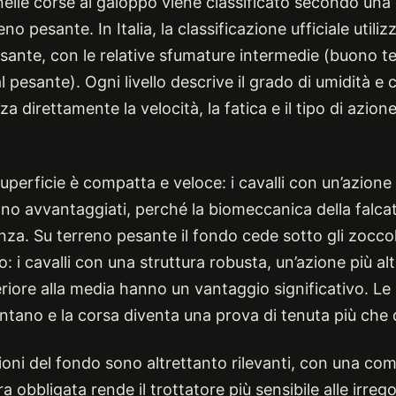
 nelle corse al galoppo viene classificato secondo una
no pesante. In Italia, la classificazione ufficiale utilizz
ante, con le relative sfumature intermedie (buono t
 pesante). Ogni livello descrive il grado di umidità e
za direttamente la velocità, la fatica e il tipo di azio
uperficie è compatta e veloce: i cavalli con un’azione
ono avvantaggiati, perché la biomeccanica della falcat
enza. Su terreno pesante il fondo cede sotto gli zocco
: i cavalli con una struttura robusta, un’azione più al
riore alla media hanno un vantaggio significativo. Le
ntano e la corsa diventa una prova di tenuta più che d
zioni del fondo sono altrettanto rilevanti, con una co
a obbligata rende il trottatore più sensibile alle irrego