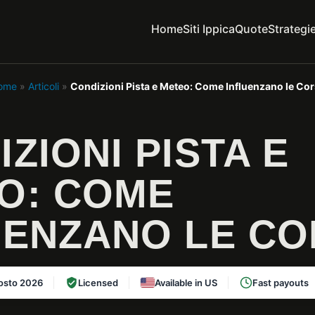
Home
Siti Ippica
Quote
Strategi
ome
»
Articoli
»
Condizioni Pista e Meteo: Come Influenzano le Co
ZIONI PISTA E
O: COME
UENZANO LE C
osto 2026
Licensed
Available in US
Fast payouts