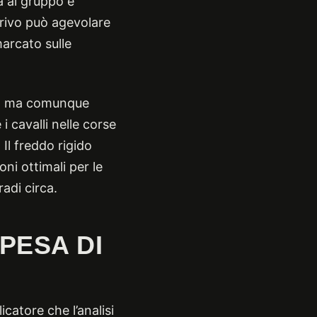
ta al gruppo e
arrivo può agevolare
marcato sulle
to ma comunque
i cavalli nelle corse
Il freddo rigido
oni ottimali per le
adi circa.
PESA DI
icatore che l’analisi