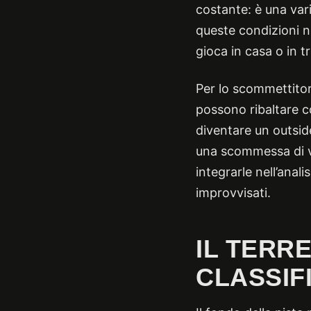
costante: è una vari
queste condizioni ne
gioca in casa o in t
Per lo scommettitore
possono ribaltare c
diventare un outsid
una scommessa di va
integrarle nell’anal
improvvisati.
IL TERR
CLASSIF