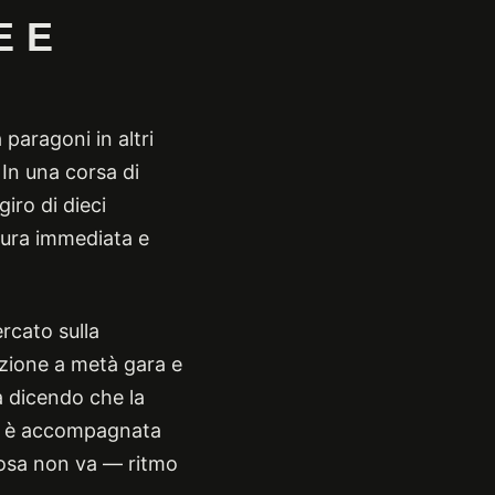
E E
paragoni in altri
 In una corsa di
iro di dieci
ttura immediata e
rcato sulla
sizione a metà gara e
a dicendo che la
one è accompagnata
cosa non va — ritmo