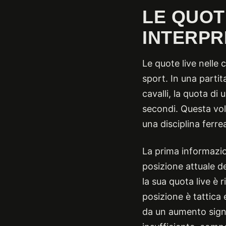
LE QUOT
INTERPR
Le quote live nelle
sport. In una partit
cavalli, la quota di
secondi. Questa vol
una disciplina ferre
La prima informazio
posizione attuale de
la sua quota live è 
posizione è tattica
da un aumento signi