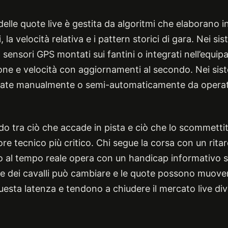
elle quote live è gestita da algoritmi che elaborano i
, la velocità relativa e i pattern storici di gara. Nei sis
sensori GPS montati sui fantini o integrati nell’equi
ne e velocità con aggiornamenti al secondo. Nei siste
ate manualmente o semi-automaticamente da operat
rdo tra ciò che accade in pista e ciò che lo scommetti
re tecnico più critico. Chi segue la corsa con un rita
o al tempo reale opera con un handicap informativo sig
ne dei cavalli può cambiare e le quote possono muove
esta latenza e tendono a chiudere il mercato live div