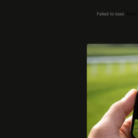
Failed to load.
Retry