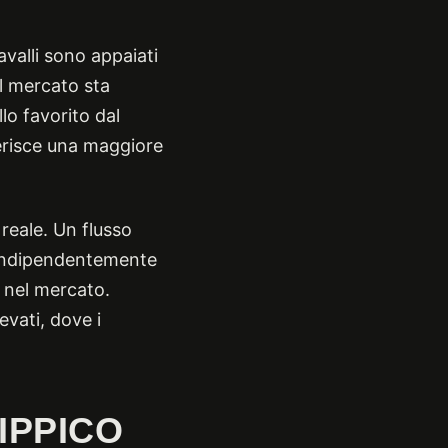
cavalli sono appaiati
il mercato sta
lo favorito dal
gerisce una maggiore
reale. Un flusso
a indipendentemente
 nel mercato.
vati, dove i
 IPPICO