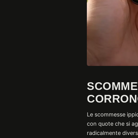
SCOMMET
CORRON
Le scommesse ippich
con quote che si ag
radicalmente divers